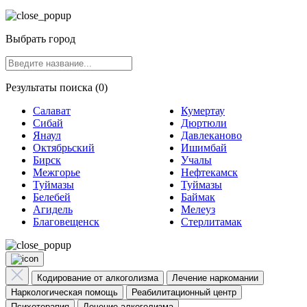
Выбрать город
Результаты поиска (0)
Салават
Кумертау
Сибай
Дюртюли
Янаул
Давлеканово
Октябрьский
Ишимбай
Бирск
Учалы
Межгорье
Нефтекамск
Туймазы
Туймазы
Белебей
Баймак
Агидель
Мелеуз
Благовещенск
Стерлитамак
Кодирование от алкоголизма
Лечение наркомании
Наркологическая помощь
Реабилитационный центр
Психотерапия
Лечение алкоголизма