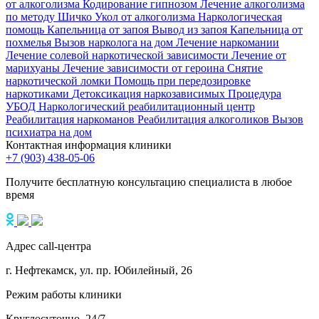
от алкоголизма
Кодирование гипнозом
Лечение алкоголизма
по методу Шичко
Укол от алкоголизма
Наркологическая
помощь
Капельница от запоя
Вывод из запоя
Капельница от
похмелья
Вызов нарколога на дом
Лечение наркомании
Лечение солевой наркотической зависимости
Лечение от
марихуаны
Лечение зависимости от героина
Снятие
наркотической ломки
Помощь при передозировке
наркотиками
Детоксикация наркозависимых
Процедура
УБОД
Наркологический реабилитационный центр
Реабилитация наркоманов
Реабилитация алкоголиков
Вызов
психиатра на дом
Контактная информация клиники
+7 (903) 438-05-06
Получите бесплатную консультацию специалиста в любое
время
Адрес call-центра
г. Нефтекамск, ул. пр. Юбилейный, 26
Режим работы клиники
Круглосуточно, 24/7