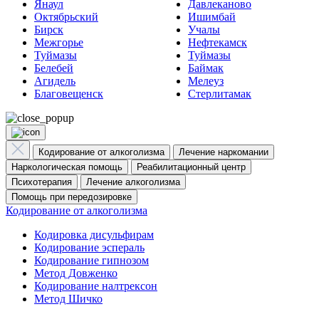
Янаул
Давлеканово
Октябрьский
Ишимбай
Бирск
Учалы
Межгорье
Нефтекамск
Туймазы
Туймазы
Белебей
Баймак
Агидель
Мелеуз
Благовещенск
Стерлитамак
Кодирование от алкоголизма
Лечение наркомании
Наркологическая помощь
Реабилитационный центр
Психотерапия
Лечение алкоголизма
Помощь при передозировке
Кодирование от алкоголизма
Кодировка дисульфирам
Кодирование эспераль
Кодирование гипнозом
Метод Довженко
Кодирование налтрексон
Метод Шичко