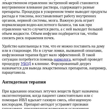
лекарственном отравлении экстренной мерой становится
внутривенное вливание раствора, содержащего разные
препараты. Процедура в ускоренном темпе выводит продукты
распада и токсины, восстанавливает работу внутренних
органов, нервной системы, мозга. Важную роль играет
нормализация водно-кислотного баланса, так как при
отравлении часто случается рвота, а с ней выходит большой
объем жидкости. Объем инфузии подбирается так, чтобы
снизить риск поражения почек.
Удобство капельницы в том, что ее можно поставить на дому
или в стационаре. Но в случае ломки, вызванной опиатами,
инфузионная терапия будет мало эффективной. В такой
ситуации потребуется помощь
нарколога
, который проведет
процедуру
УБОД
в клинике. Форсированный диурез
назначается для вывода лекарственных препаратов, например,
парацетамола.
Антидотная терапия
При вдыхании опасных летучих веществ будет назначена
оксигенотерапия, когда пациент самостоятельно или с
помощью ИВЛ вдыхает газовую смесь, обогащенную
кислородом. Препарат-антидот устраняет признаки
гипоксемии, предотвращая возможные осложнения.