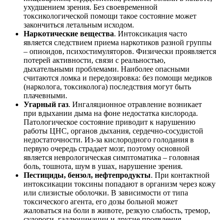
ухудшением зрения. Без своевременной
токсикологической помощи такое состояние может
закончиться летальным исходом.
Наркотические вещества
. Интоксикация часто
является следствием приема наркотиков разной группы
– опиоидов, психостимуляторов. Физически проявляется
потерей активности, связи с реальностью,
дыхательными проблемами. Наиболее опасными
считаются ломка и передозировка: без помощи медиков
(нарколога, токсиколога) последствия могут быть
плачевными.
Угарный газ
. Ингаляционное отравление возникает
при вдыхании дыма на фоне недостатка кислорода.
Патологическое состояние приводит к нарушению
работы ЦНС, органов дыхания, сердечно-сосудистой
недостаточности. Из-за кислородного голодания в
первую очередь страдает мозг, поэтому основной
является неврологическая симптоматика – головная
боль, тошнота, шум в ушах, нарушение зрения.
Пестициды, бензол, нефтепродукты
. При контактной
интоксикации токсины попадают в организм через кожу
или слизистые оболочки. В зависимости от типа
токсического агента, его дозы больной может
жаловаться на боли в животе, резкую слабость, тремор,
судороги, галлюцинации и другие проявления.