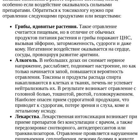
особенно если воздействие оказывалось сильными
препаратами. Обратиться к токсикологу нужно при
отравлении следующими продуктами или веществами:
Грибы, ядовитые растения.
Такое отравление
считается пищевым, но в отличие от обычных
продуктов питания растения и грибы поражают ЦНС,
вызывая эйфорию, заторможенность, судороги и даже
кому. Негативное воздействие оказывается на сердце,
сосуды, провоцируя развитие аритмии.
Алкоголь
. В небольших дозах он снимает нервное
напряжение, расслабляет, поднимает настроение, но как
только начинается запой, повышается вероятность
отравления. Токсины и продукты распада спирта
накапливаются в клетках и тканях, печень не успевает
нейтрализовать их. В результате возникает отравление с
головной болью, тошнотой, рвотой, головокружением.
Наиболее опасен прием суррогатной продукции, что
приводит к судорогам, потере зрения и слуха, коме и
летальному исходу.
Лекарства
. Лекарственная интоксикация возникает при
приеме препаратов без консультации с врачом, а также
передозировке снотворного, антидепрессантов или
транквилизаторов. Отравление проявляется нарушением
пищеварения, сердцебиения, резкими болями в животе,