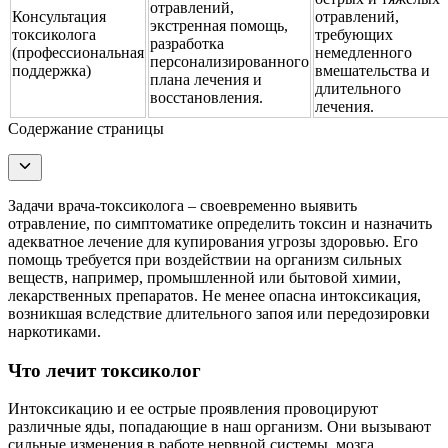
отравлений,
Консультация
отравлений,
экстренная помощь,
токсиколога
требующих
разработка
(профессиональная
немедленного
персонализированного
поддержка)
вмешательства и
плана лечения и
длительного
восстановления.
лечения.
Содержание страницы
Задачи врача-токсиколога – своевременно выявить
отравление, по симптоматике определить токсин и назначить
адекватное лечение для купирования угрозы здоровью. Его
помощь требуется при воздействии на организм сильных
веществ, например, промышленной или бытовой химии,
лекарственных препаратов. Не менее опасна интоксикация,
возникшая вследствие длительного запоя или передозировки
наркотиками.
Что лечит токсиколог
Интоксикацию и ее острые проявления провоцируют
различные яды, попадающие в наш организм. Они вызывают
сильные изменения в работе нервной системы, мозга,