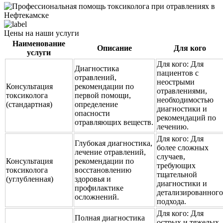
Цены на наши услуги
Наименование
Описание
Для кого
услуги
Для кого:
Для
Диагностика
пациентов с
отравлений,
неострыми
Консультация
рекомендации по
отравлениями,
токсиколога
первой помощи,
необходимостью
(стандартная)
определение
диагностики и
опасности
рекомендаций по
отравляющих веществ.
лечению.
Для кого:
Для
Глубокая диагностика,
более сложных
лечение отравлений,
случаев,
Консультация
рекомендации по
требующих
токсиколога
восстановлению
тщательной
(углубленная)
здоровья и
диагностики и
профилактике
детализированного
осложнений.
подхода.
Для кого:
Для
Полная диагностика
острых и тяжелых