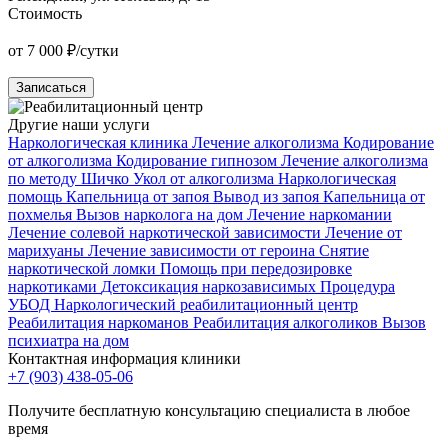
Стоимость
от 7 000 ₽/сутки
Записаться
Другие наши услуги
Наркологическая клиника
Лечение алкоголизма
Кодирование
от алкоголизма
Кодирование гипнозом
Лечение алкоголизма
по методу Шичко
Укол от алкоголизма
Наркологическая
помощь
Капельница от запоя
Вывод из запоя
Капельница от
похмелья
Вызов нарколога на дом
Лечение наркомании
Лечение солевой наркотической зависимости
Лечение от
марихуаны
Лечение зависимости от героина
Снятие
наркотической ломки
Помощь при передозировке
наркотиками
Детоксикация наркозависимых
Процедура
УБОД
Наркологический реабилитационный центр
Реабилитация наркоманов
Реабилитация алкоголиков
Вызов
психиатра на дом
Контактная информация клиники
+7 (903) 438-05-06
Получите бесплатную консультацию специалиста в любое
время