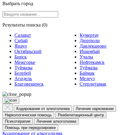
Выбрать город
Результаты поиска (0)
Салават
Кумертау
Сибай
Дюртюли
Янаул
Давлеканово
Октябрьский
Ишимбай
Бирск
Учалы
Межгорье
Нефтекамск
Туймазы
Туймазы
Белебей
Баймак
Агидель
Мелеуз
Благовещенск
Стерлитамак
Кодирование от алкоголизма
Лечение наркомании
Наркологическая помощь
Реабилитационный центр
Психотерапия
Лечение алкоголизма
Помощь при передозировке
Кодирование от алкоголизма