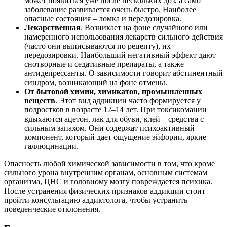
может появиться уже после нескольких доз, а само
заболевание развивается очень быстро. Наиболее
опасные состояния – ломка и передозировка.
Лекарственная
. Возникает на фоне случайного или
намеренного использования лекарств сильного действия
(часто они выписываются по рецепту), их
передозировки. Наибольший негативный эффект дают
снотворные и седативные препараты, а также
антидепрессанты. О зависимости говорит абстинентный
синдром, возникающий на фоне отмены.
От бытовой химии, химикатов, промышленных
веществ
. Этот вид аддикции часто формируется у
подростков в возрасте 12–14 лет. При токсикомании
вдыхаются ацетон, лак для обуви, клей – средства с
сильным запахом. Они содержат психоактивный
компонент, который дает ощущение эйфории, яркие
галлюцинации.
Опасность любой химической зависимости в том, что кроме
сильного урона внутренним органам, основным системам
организма, ЦНС и головному мозгу повреждается психика.
После устранения физических признаков аддикции стоит
пройти консультацию аддиктолога, чтобы устранить
поведенческие отклонения.