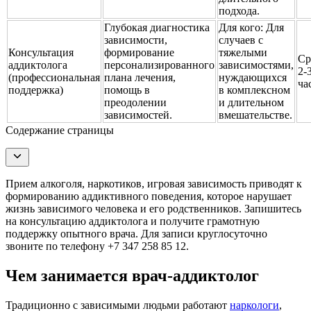
подхода.
Глубокая диагностика
Для кого:
Для
зависимости,
случаев с
Консультация
формирование
тяжелыми
Ср
аддиктолога
персонализированного
зависимостями,
2-
(профессиональная
плана лечения,
нуждающихся
ча
поддержка)
помощь в
в комплексном
преодолении
и длительном
зависимостей.
вмешательстве.
Содержание страницы
Прием алкоголя, наркотиков, игровая зависимость приводят к
формированию аддиктивного поведения, которое нарушает
жизнь зависимого человека и его родственников. Запишитесь
на консультацию аддиктолога и получите грамотную
поддержку опытного врача. Для записи круглосуточно
звоните по телефону +7 347 258 85 12.
Чем занимается врач-аддиктолог
Традиционно с зависимыми людьми работают
наркологи
,