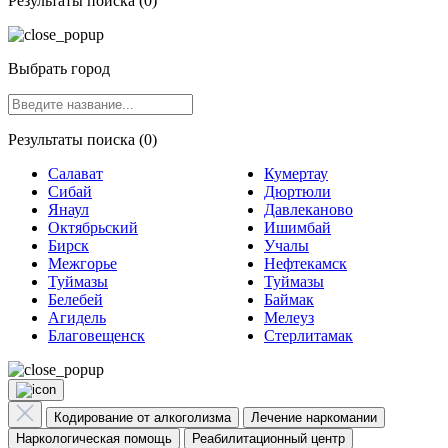
Результаты поиска (0)
Выбрать город
Результаты поиска (0)
Салават
Кумертау
Сибай
Дюртюли
Янаул
Давлеканово
Октябрьский
Ишимбай
Бирск
Учалы
Межгорье
Нефтекамск
Туймазы
Туймазы
Белебей
Баймак
Агидель
Мелеуз
Благовещенск
Стерлитамак
Кодирование от алкоголизма
Лечение наркомании
Наркологическая помощь
Реабилитационный центр