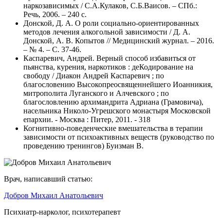
наркозависимых / С.А.Кулаков, С.Б.Ваисов. – СПб.:
Речь, 2006. – 240 с.
Донской, Д. А. О роли социально-ориентированных
методов лечения алкогольной зависимости / Д. А.
Донской, А. В. Копытов // Медицинский журнал. – 2016.
– № 4. – С. 37-46.
Каспаревич, Андрей. Верный способ избавиться от
пьянства, курения, наркотиков : деКодирование на
свободу / Диакон Андрей Каспаревич ; по
благословению Высокопреосвященнейшего Иоанникия,
митрополита Луганского и Алчевского ; по
благословлению архимандрита Адриана (Грамовича),
насельника Николо-Угрешского монастыря Московской
епархии. - Москва : Питер, 2011. - 318
Когнитивно-поведенческие вмешательства в терапии
зависимости от психоактивных веществ (руководство по
проведению тренингов) Буизман В.
Врач, написавший статью:
Добров Михаил Анатольевич
Психиатр-нарколог, психотерапевт