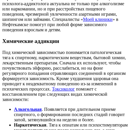
психолога-аддиктолога актуальна не только при алкоголизме
или наркомании, но и при расстройствах пищевого
поведения, чрезмерной увлеченности азартными играми,
шопингом или займами. Специалисты «
Моей клиники
» в
Нефтекамске помогут при любой форме зависимого
поведения взрослым и детям.
Химические аддикции
Под химической зависимостью понимается патологическая
тяга к спиртному, наркотическим веществам, бытовой химии,
лекарственным препаратам. Сначала их используют, чтобы
почувствовать эйфорию, расслабиться, но на фоне
регулярного попадания отравляющих соединений в организм
формируется зависимость. Кроме ухудшения здоровья она
приводит к неадекватному поведению из-за изменений в
психических процессах.
Токсиколог
поможет с
восстановлением при следующих видах химической
зависимости:
Алкогольная
. Появляется при длительном приеме
спиртного, о формировании последних стадий говорит
запой, затянувшийся на неделю и более.
Наркотическая
. Тяга к опиатам или психостимуляторам