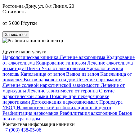
Ростов-на-Дону, ул. 8-я Линия, 20
К
Стоимость
от 5 000 ₽/сутки
о
Записаться
Другие наши услуги
Наркологическая клиника
Лечение алкоголизма
Кодирование
от алкоголизма
Кодирование гипнозом
Лечение алкоголизма
по методу Шичко
Укол от алкоголизма
Наркологическая
помощь
Капельница от запоя
Вывод из запоя
Капельница от
похмелья
Вызов нарколога на дом
Лечение наркомании
Лечение солевой наркотической зависимости
Лечение от
марихуаны
Лечение зависимости от героина
Снятие
наркотической ломки
Помощь при передозировке
наркотиками
Детоксикация наркозависимых
Процедура
УБОД
Наркологический реабилитационный центр
Реабилитация наркоманов
Реабилитация алкоголиков
Вызов
психиатра на дом
Контактная информация клиники
+7 (903) 438-05-06