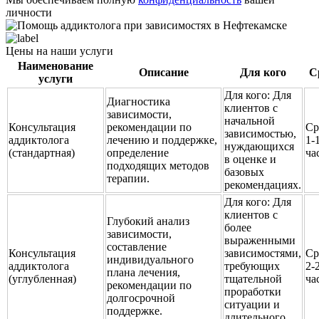
личности
Цены на наши услуги
Наименование
Описание
Для кого
С
услуги
Для кого:
Для
Диагностика
клиентов с
зависимости,
начальной
Консультация
рекомендации по
Ср
зависимостью,
аддиктолога
лечению и поддержке,
1-
нуждающихся
(стандартная)
определение
ча
в оценке и
подходящих методов
базовых
терапии.
рекомендациях.
Для кого:
Для
клиентов с
Глубокий анализ
более
зависимости,
выраженными
составление
Консультация
зависимостями,
Ср
индивидуального
аддиктолога
требующих
2-
плана лечения,
(углубленная)
тщательной
ча
рекомендации по
проработки
долгосрочной
ситуации и
поддержке.
длительного