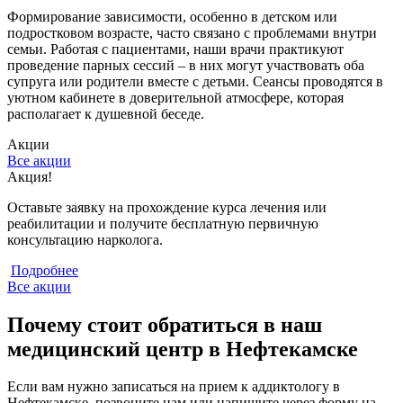
Формирование зависимости, особенно в детском или
подростковом возрасте, часто связано с проблемами внутри
семьи. Работая с пациентами, наши врачи практикуют
проведение парных сессий – в них могут участвовать оба
супруга или родители вместе с детьми. Сеансы проводятся в
уютном кабинете в доверительной атмосфере, которая
располагает к душевной беседе.
Акции
Все акции
Акция!
С
Оставьте заявку на прохождение курса лечения или
С
реабилитации и получите бесплатную первичную
к
консультацию нарколога.
Подробнее
Все акции
Почему стоит обратиться в наш
медицинский центр в Нефтекамске
Если вам нужно записаться на прием к аддиктологу в
Нефтекамске, позвоните нам или напишите через форму на