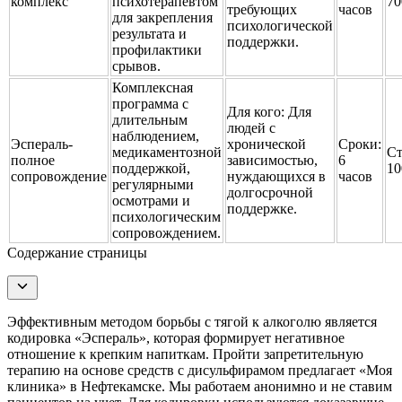
комплекс
психотерапевтом
70
требующих
часов
для закрепления
психологической
результата и
поддержки.
профилактики
срывов.
Комплексная
программа с
Для кого:
Для
длительным
людей с
наблюдением,
Эспераль-
хронической
Сроки:
медикаментозной
Ст
полное
зависимостью,
6
поддержкой,
10
сопровождение
нуждающихся в
часов
регулярными
долгосрочной
осмотрами и
поддержке.
психологическим
сопровождением.
Содержание страницы
Эффективным методом борьбы с тягой к алкоголю является
кодировка «Эспераль», которая формирует негативное
отношение к крепким напиткам. Пройти запретительную
терапию на основе средств с дисульфирамом предлагает «Моя
клиника» в Нефтекамске. Мы работаем анонимно и не ставим