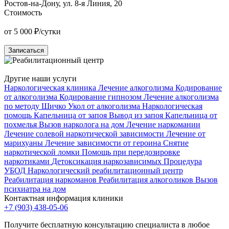
Ростов-на-Дону, ул. 8-я Линия, 20
К
Стоимость
от 5 000 ₽/сутки
о
Записаться
Другие наши услуги
Наркологическая клиника
Лечение алкоголизма
Кодирование
от алкоголизма
Кодирование гипнозом
Лечение алкоголизма
по методу Шичко
Укол от алкоголизма
Наркологическая
помощь
Капельница от запоя
Вывод из запоя
Капельница от
похмелья
Вызов нарколога на дом
Лечение наркомании
Лечение солевой наркотической зависимости
Лечение от
марихуаны
Лечение зависимости от героина
Снятие
наркотической ломки
Помощь при передозировке
наркотиками
Детоксикация наркозависимых
Процедура
УБОД
Наркологический реабилитационный центр
Реабилитация наркоманов
Реабилитация алкоголиков
Вызов
психиатра на дом
Контактная информация клиники
+7 (903) 438-05-06
Получите бесплатную консультацию специалиста в любое