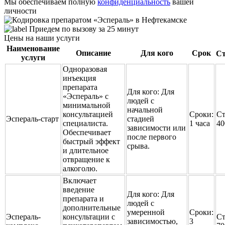
Мы обеспечиваем полную
конфиденциальность
вашей
личности
Приедем по вызову за 25 минут
Цены на наши услуги
Наименование
Описание
Для кого
Срок
Ст
услуги
Одноразовая
инъекция
препарата
Для кого:
Для
«Эспераль» с
людей с
минимальной
начальной
консультацией
Сроки:
Ст
Эспераль-старт
стадией
специалиста.
1 часа
40
зависимости или
Обеспечивает
после первого
быстрый эффект
срыва.
и длительное
отвращение к
алкоголю.
Включает
введение
Для кого:
Для
препарата и
людей с
дополнительные
умеренной
Сроки:
Эспераль-
консультации с
Ст
зависимостью,
3