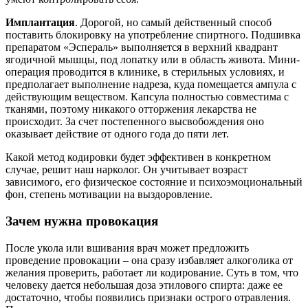
Имплантация
. Дорогой, но самый действенный способ
поставить блокировку на употребление спиртного. Подшивка
препаратом «Эспераль» выполняется в верхний квадрант
ягодичной мышцы, под лопатку или в область живота. Мини-
операция проводится в клинике, в стерильных условиях, и
предполагает выполнение надреза, куда помещается ампула с
действующим веществом. Капсула полностью совместима с
тканями, поэтому никакого отторжения лекарства не
происходит. За счет постепенного высвобождения оно
оказывает действие от одного года до пяти лет.
Какой метод кодировки будет эффективен в конкретном
случае, решит наш нарколог. Он учитывает возраст
зависимого, его физическое состояние и психоэмоциональный
фон, степень мотивации на выздоровление.
Зачем нужна провокация
После укола или вшивания врач может предложить
проведение провокации – она сразу избавляет алкоголика от
желания проверить, работает ли кодирование. Суть в том, что
человеку дается небольшая доза этилового спирта: даже ее
достаточно, чтобы появились признаки острого отравления.