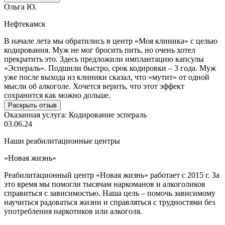
Ольга Ю.
Нефтекамск
В начале лета мы обратились в центр «Моя клиника» с целью
О
кодирования. Муж не мог бросить пить, но очень хотел
у
прекратить это. Здесь предложили имплантацию капсулы
с
«Эспераль». Подшили быстро, срок кодировки – 3 года. Муж
К
уже после выхода из клиники сказал, что «мутит» от одной
в
мысли об алкоголе. Хочется верить, что этот эффект
сохранится как можно дольше.
О
Раскрыть отзыв
1
Оказанная услуга:
Кодирование эспераль
03.06.24
Наши реабилитационные центры
«Новая жизнь»
«
Реабилитационный центр «Новая жизнь» работает с 2015 г. За
Р
это время мы помогли тысячам наркоманов и алкоголиков
О
справиться с зависимостью. Наша цель – помочь зависимому
н
научиться радоваться жизни и справляться с трудностями без
п
употребления наркотиков или алкоголя.
у