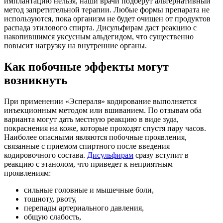
имплантацию нельзя, наши врачи подберут альтернативный
метод запретительной терапии. Любые формы препарата не
используются, пока организм не будет очищен от продуктов
распада этилового спирта. Дисульфирам даст реакцию с
накопившимся уксусным альдегидом, что существенно
повысит нагрузку на внутренние органы.
Как побочные эффекты могут
возникнуть
При применении «Эспераля» кодирование выполняется
инъекционным методом или вшиванием. По отзывам оба
варианта могут дать местную реакцию в виде зуда,
покраснения на коже, которые проходят спустя пару часов.
Наиболее опасными являются побочные проявления,
связанные с приемом спиртного после введения
кодировочного состава.
Дисульфирам
сразу вступит в
реакцию с этанолом, что приведет к неприятным
проявлениям:
сильные головные и мышечные боли,
тошноту, рвоту,
перепады артериального давления,
общую слабость,