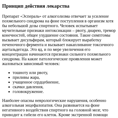
Принцип действия лекарства
Препарат «Эспераль» от алкоголизма отвечает за усиление
похмельного синдрома на фоне поступления в организм хотя
бы небольшой дозы спиртного. Человек испытывает
мучительные признаки интоксикации – рвоту, диарею, тремор
конечностей, общее ухудшение состояния. Такие симптомы
вызывает дисульфирам, который блокирует выработку
печеночного фермента и вызывает накапливание токсичного
ацетальдегида. Это яд, и по мере увеличения его
концентрации начинаются признаки сильного похмельного
синдрома. На какие патологические проявления может
жаловаться зависимый человек:
тошноту или рвоту,
приливы жара,
учащенное сердцебиение,
скачки давления,
головокружение.
Наиболее опасны неврологические нарушения, особенно
алкогольная энцефалопатия. Она развивается на фоне
негативного воздействия спиртного на головной мозг, что
приводит к гибели его клеток. Кроме экстренной помощи