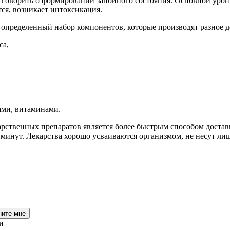
о говорить о формировании запойного состояния. Основной урон
тся, возникает интоксикация.
я определенный набор компонентов, которые производят разное д
са,
ами, витаминами.
рственных препаратов является более быстрым способом достав
0 минут. Лекарства хорошо усваиваются организмом, не несут ли
ните мне
и