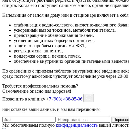
него отсутствует рвотный рефлекс и чувство опьянения, можн
спирта. Когда его поступает слишком много, орган не справляе
Капельница от запоя на дому или в стационаре включает в себ
стабилизация водно-солевого, кислотно-щелочного балан
ускоренный вывод токсинов, метаболитов этанола,
предотвращение обезвоживания тканей,
усиление защитных барьеров организма,
защита от проблем с органами ЖКТ,
регуляция сна, аппетита,
поддержка сердца, печени, почек,
обеспечение внутренних органов питательными веществ
По сравнению с приемом таблеток внутривенное введение лека
сразу, поэтому алкоголик чувствует облегчение уже через 20-3
Требуется профессиональная помощь?
Самолечение опасно для здоровья!
Позвонить в клинику
+7 (903) 438-05-06
или оставьте ваши данные, и мы вам перезвоним
Перезво
Мы обеспечиваем полную
конфиденциальность
вашей личност