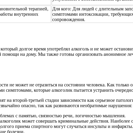
ановительной терапией,
Для кого:
Для людей с длительным зап
работы внутренних
симптомами интоксикации, требующих
сопровождения.
 который долгое время употреблял алкоголь и не может останови
 помощи на дому. Мы также готовы организовать анонимное лече
и не может не отразиться на состоянии человека. Как только о
ми симптомами, которые алкоголик пытается устранить очередно
авят на второй-третьей стадии зависимости как серьезное патол
звычайно опасно, так как развиваются необратимые нарушения:
блемах с памятью, связностью речи, логичностью мышления.
х алкоголик может совершать криминальные действия. Наиболее 
долгого приема спиртного могут случаться инсульты и инфаркты
ие болезни.