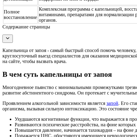
Комплексная программа с капельницей, восст
Полное
витаминами, препаратами для нормализации 
восстановление
органов.
Содержание страницы
Капельница от запоя - самый быстрый способ помочь человеку,
круглосуточный выезд специалистов для оказания медицинской
на сайте, чтобы вызвать врача.
В чем суть капельницы от запоя
Многодневное пьянство с минимальными промежутками трезвост
развитие абстинентного синдрома. Он протекает с мучительны
Проявлением алкогольной зависимости является
запой
. Его ст
организма, вызывая сильную интоксикацию. Это состояние чре
Ухудшаются когнитивные функции, что выражается в про
Развиваются психические расстройства, на фоне которы
Повышается давление, начинается тахикардия – на фоне 
Поражается ЦНС, обостряются имеющиеся неврологическ