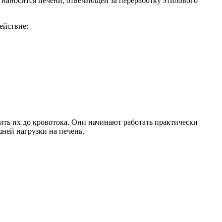
 наносится печени, отвечающей за переработку этилового
ействие:
ить их до кровотока. Они начинают работать практически
шней нагрузки на печень.