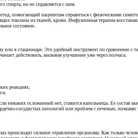
го спирта, но не справляется с ним.
етод, помогающий пациентам справиться с физическими симптом
щих токсины из тканей, крови. Инфузионная терапия восстанав
ьное состояние.
му или в стационаре. Это удобный инструмент по сравнению с т
ачинает действовать, вызывая улучшение уже через полчаса.
ских реакциях,
ги.
Если никаких осложнений нет, ставится капельница. Ее состав в
ердечно-сосудистых патологий или проблем с печенью, почками 
х происходит сильное отравление организма. Как только челове