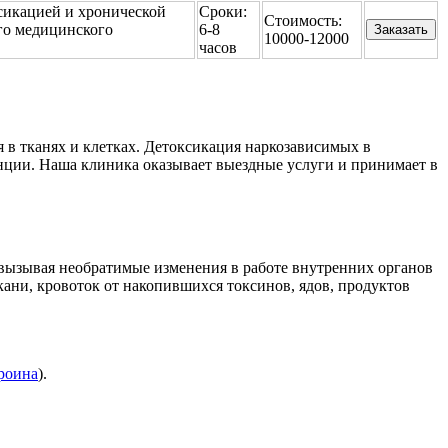
сикацией и хронической
Сроки:
Стоимость:
го медицинского
6-8
Заказать
10000-12000
часов
 в тканях и клетках. Детоксикация наркозависимых в
енции. Наша клиника оказывает выездные услуги и принимает в
, вызывая необратимые изменения в работе внутренних органов
кани, кровоток от накопившихся токсинов, ядов, продуктов
роина
).