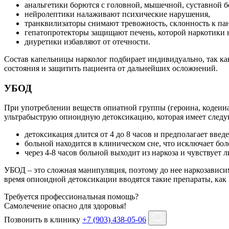
анальгетики борются с головной, мышечной, суставной б
нейролептики налаживают психические нарушения,
транквилизаторы снимают тревожность, склонность к па
гепатопротекторы защищают печень, которой наркотики 
диуретики избавляют от отечности.
Состав капельницы нарколог подбирает индивидуально, так ка
состояния и защитить пациента от дальнейших осложнений.
УБОД
При употреблении веществ опиатной группы (героина, кодеина,
ультрабыструю опиоидную детоксикацию, которая имеет след
детоксикация длится от 4 до 8 часов и предполагает вв
больной находится в клиническом сне, что исключает б
через 4-8 часов больной выходит из наркоза и чувствует 
УБОД – это сложная манипуляция, поэтому до нее наркозависим
время опиоидной детоксикации вводятся такие препараты, как 
Требуется профессиональная помощь?
Самолечение опасно для здоровья!
Позвонить в клинику
+7 (903) 438-05-06