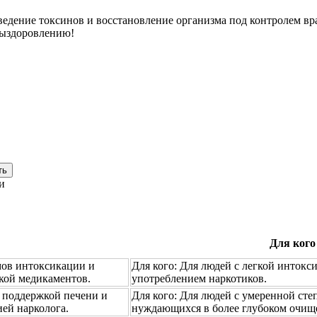
ведение токсинов и восстановление организма под контролем вр
выздоровлению!
ть
и
Для кого
мов интоксикации и
Для кого:
Для людей с легкой интокс
кой медикаментов.
употреблением наркотиков.
 поддержкой печени и
Для кого:
Для людей с умеренной сте
ией нарколога.
нуждающихся в более глубоком очищ