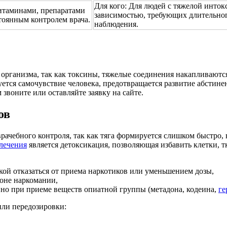
Для кого:
Для людей с тяжелой инток
итаминами, препаратами
зависимостью, требующих длительно
тоянным контролем врача.
наблюдения.
рганизма, так как токсины, тяжелые соединения накапливаются
уется самочувствие человека, предотвращается развитие абстин
звоните или оставляйте заявку на сайте.
ов
врачебного контроля, так как тяга формируется слишком быстро
лечения
является детоксикация, позволяющая избавить клетки, т
кой отказаться от приема наркотиков или уменьшением дозы,
фоне наркомании,
енно при приеме веществ опиатной группы (метадона, кодеина,
ге
ли передозировки: