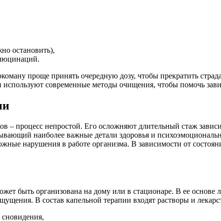
но остановить),
ллюцинаций.
коману проще принять очередную дозу, чтобы прекратить страда
 используют современные методы очищения, чтобы помочь зави
ии
ов – процесс непростой. Его осложняют длительный стаж зависи
тывающий наиболее важные детали здоровья и психоэмоциональн
зможные нарушения в работе организма. В зависимости от состо
ожет быть организована на дому или в стационаре. В ее основе
щущения. В состав капельной терапии входят растворы и лекар
 сновидения,