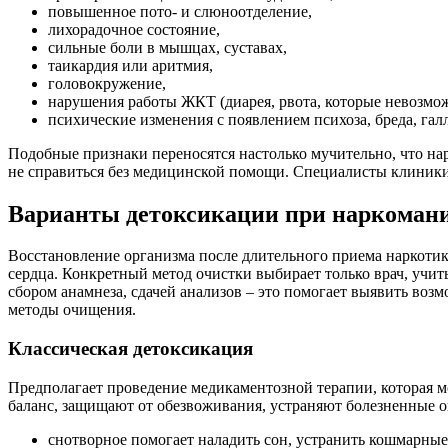
повышенное пото- и слюноотделение,
лихорадочное состояние,
сильные боли в мышцах, суставах,
таикардия или аритмия,
головокружение,
нарушения работы ЖКТ (диарея, рвота, которые невозмож
психические изменения с появлением психоза, бреда, га
Подобные признаки переносятся настолько мучительно, что нар
не справиться без медицинской помощи. Специалисты клиники
Варианты детоксикации при наркоман
Восстановление организма после длительного приема наркотик
сердца. Конкретный метод очистки выбирает только врач, учи
сбором анамнеза, сдачей анализов – это помогает выявить во
методы очищения.
Классическая детоксикация
Предполагает проведение медикаментозной терапии, которая м
баланс, защищают от обезвоживания, устраняют болезненные о
снотворное помогает наладить сон, устранить кошмарные