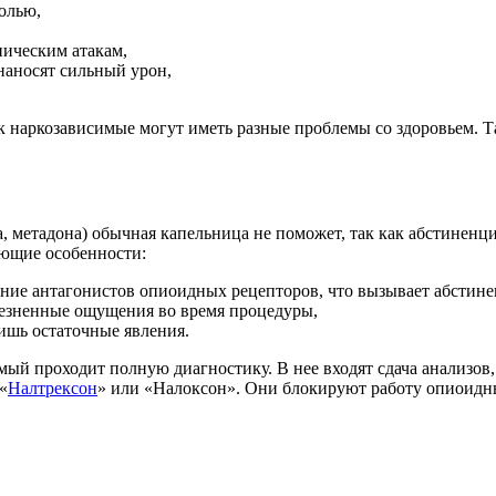
олью,
ническим атакам,
наносят сильный урон,
к наркозависимые могут иметь разные проблемы со здоровьем. Т
 метадона) обычная капельница не поможет, так как абстиненци
ующие особенности:
едение антагонистов опиоидных рецепторов, что вызывает абстин
олезненные ощущения во время процедуры,
лишь остаточные явления.
ый проходит полную диагностику. В нее входят сдача анализов,
«
Налтрексон
» или «Налоксон». Они блокируют работу опиоидны